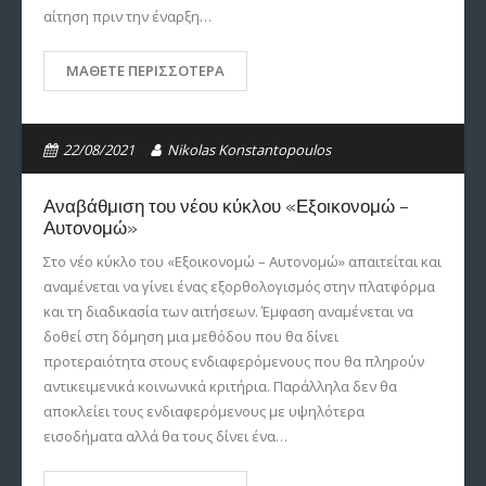
αίτηση πριν την έναρξη…
ΜΆΘΕΤΕ ΠΕΡΙΣΣΌΤΕΡΑ
22/08/2021
Nikolas Konstantopoulos
Αναβάθμιση του νέου κύκλου «Εξοικονομώ –
Αυτονομώ»
Στο νέο κύκλο του «Εξοικονομώ – Αυτονομώ» απαιτείται και
αναμένεται να γίνει ένας εξορθολογισμός στην πλατφόρμα
και τη διαδικασία των αιτήσεων. Έμφαση αναμένεται να
δοθεί στη δόμηση μια μεθόδου που θα δίνει
προτεραιότητα στους ενδιαφερόμενους που θα πληρούν
αντικειμενικά κοινωνικά κριτήρια. Παράλληλα δεν θα
αποκλείει τους ενδιαφερόμενους με υψηλότερα
εισοδήματα αλλά θα τους δίνει ένα…