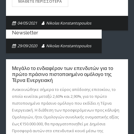
ΜΆΘΕΤΕ ΠΕΡΙΣΣΌΤΕΡΑ
04/05/2021
Nikolas Konstantopoulos
Newsletter
29/09/2020
Nikolas Konstantopoulos
Μεγάλο το ενδιαφέρον των επενδυτών για το
πρώτο πράσινο πιστοποιημένο ομόλογο της
Τέρνα Ενεργειακή
Aνακοινώθηκε σήμερα το εύρος απόδοσης επιτοκίου, το
οποίο κινείται μεταξύ 2,60% και 2,90%, για το πρώτο
πιστοποιημένο πράσινο ομόλογο που εκδίδει η Τέρνα
Ενεργειακή. Η διάθεση των προσφερόμενων προς κάλυψη
Ομολογιών, ήτοι Ομολογιών συνολικής ονομαστικής αξίας
έως €150.000.000, θα πραγματοποιηθεί με Δημόσια
Προσφορά αυτών στο επενδυτικό κοινό μέσω της