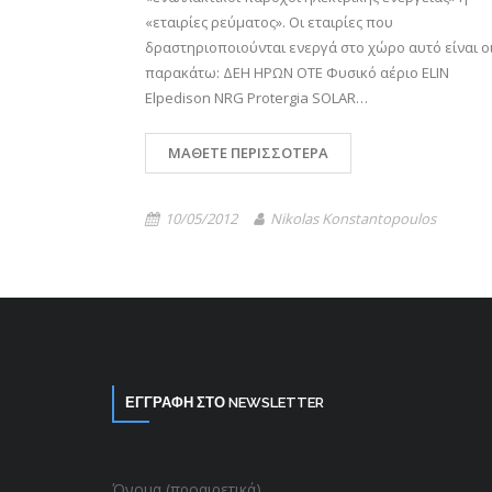
«εταιρίες ρεύματος». Οι εταιρίες που
δραστηριοποιούνται ενεργά στο χώρο αυτό είναι ο
παρακάτω: ΔΕΗ ΗΡΩΝ ΟΤΕ Φυσικό αέριο ELIN
Elpedison NRG Protergia SOLAR…
ΜΆΘΕΤΕ ΠΕΡΙΣΣΌΤΕΡΑ
10/05/2012
Nikolas Konstantopoulos
ΕΓΓΡΑΦΗ ΣΤΟ NEWSLETTER
Όνομα (προαιρετικά)