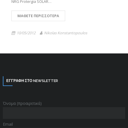
NRG Protergia SOLAR…
ΜΆΘΕΤΕ ΠΕΡΙΣΣΌΤΕΡΑ
10/05/2012
Nikolas Konstantopoulos
ΕΓΓΡΑΦΗ ΣΤΟ NEWSLETTER
Όνομα (προαιρετικά)
Email