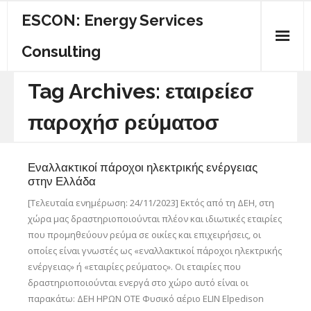
ESCON: Energy Services
Consulting
ΠΟΙΟΙ ΕΙΜΑΣΤΕ
Tag Archives:
εταιρείεσ
ΚΕΝΤΡΙΚΗ
παροχήσ ρεύματοσ
ΕΝΕΡΓΕΙΑΚΟΣ ΟΔΗΓΟΣ
Εναλλακτικοί πάροχοι ηλεκτρικής ενέργειας
ΥΠΗΡΕΣΙΕΣ
στην Ελλάδα
[Τελευταία ενημέρωση: 24/11/2023] Εκτός από τη ΔΕΗ, στη
ΕΠΙΚΟΙΝΩΝΙΑ
χώρα μας δραστηριοποιούνται πλέον και ιδιωτικές εταιρίες
που προμηθεύουν ρεύμα σε οικίες και επιχειρήσεις, οι
οποίες είναι γνωστές ως «εναλλακτικοί πάροχοι ηλεκτρικής
ενέργειας» ή «εταιρίες ρεύματος». Οι εταιρίες που
δραστηριοποιούνται ενεργά στο χώρο αυτό είναι οι
παρακάτω: ΔΕΗ ΗΡΩΝ ΟΤΕ Φυσικό αέριο ELIN Elpedison