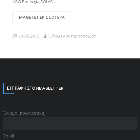
NRG Protergia SOLAR…
ΜΆΘΕΤΕ ΠΕΡΙΣΣΌΤΕΡΑ
10/05/2012
Nikolas Konstantopoulos
ΕΓΓΡΑΦΗ ΣΤΟ NEWSLETTER
Όνομα (προαιρετικά)
Email