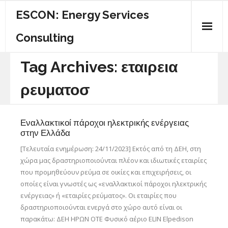
ESCON: Energy Services
Consulting
ΠΟΙΟΙ ΕΙΜΑΣΤΕ
Tag Archives:
εταιρεια
ΚΕΝΤΡΙΚΗ
ρευματοσ
ΕΝΕΡΓΕΙΑΚΟΣ ΟΔΗΓΟΣ
Εναλλακτικοί πάροχοι ηλεκτρικής ενέργειας
ΥΠΗΡΕΣΙΕΣ
στην Ελλάδα
[Τελευταία ενημέρωση: 24/11/2023] Εκτός από τη ΔΕΗ, στη
ΕΠΙΚΟΙΝΩΝΙΑ
χώρα μας δραστηριοποιούνται πλέον και ιδιωτικές εταιρίες
που προμηθεύουν ρεύμα σε οικίες και επιχειρήσεις, οι
οποίες είναι γνωστές ως «εναλλακτικοί πάροχοι ηλεκτρικής
ενέργειας» ή «εταιρίες ρεύματος». Οι εταιρίες που
δραστηριοποιούνται ενεργά στο χώρο αυτό είναι οι
παρακάτω: ΔΕΗ ΗΡΩΝ ΟΤΕ Φυσικό αέριο ELIN Elpedison