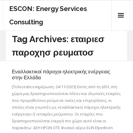
ESCON: Energy Services
Consulting
ΠΟΙΟΙ ΕΙΜΑΣΤΕ
Tag Archives:
εταιριεσ
ΚΕΝΤΡΙΚΗ
παροχησ ρευματοσ
ΕΝΕΡΓΕΙΑΚΟΣ ΟΔΗΓΟΣ
Εναλλακτικοί πάροχοι ηλεκτρικής ενέργειας
ΥΠΗΡΕΣΙΕΣ
στην Ελλάδα
[Τελευταία ενημέρωση: 24/11/2023] Εκτός από τη ΔΕΗ, στη
ΕΠΙΚΟΙΝΩΝΙΑ
χώρα μας δραστηριοποιούνται πλέον και ιδιωτικές εταιρίες
που προμηθεύουν ρεύμα σε οικίες και επιχειρήσεις, οι
οποίες είναι γνωστές ως «εναλλακτικοί πάροχοι ηλεκτρικής
ενέργειας» ή «εταιρίες ρεύματος». Οι εταιρίες που
δραστηριοποιούνται ενεργά στο χώρο αυτό είναι οι
παρακάτω: ΔΕΗ ΗΡΩΝ ΟΤΕ Φυσικό αέριο ELIN Elpedison