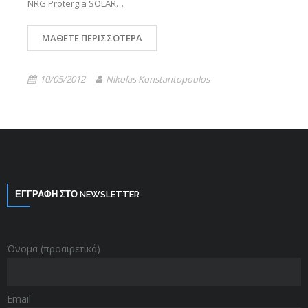
NRG Protergia SOLAR…
ΜΆΘΕΤΕ ΠΕΡΙΣΣΌΤΕΡΑ
10/05/2012
Nikolas Konstantopoulos
ΕΓΓΡΑΦΗ ΣΤΟ NEWSLETTER
Όνομα (προαιρετικά)
Email