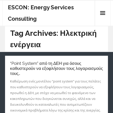
ESCON: Energy Services
Consulting
ΠΟΙΟΙ ΕΙΜΑΣΤΕ
Tag Archives:
Ηλεκτρική
ΚΕΝΤΡΙΚΗ
ενέργεια
ΕΝΕΡΓΕΙΑΚΟΣ ΟΔΗΓΟΣ
“Point System” από τη ΔΕΗ για όσους
ΥΠΗΡΕΣΙΕΣ
καθυστερούν να εξοφλήσουν τους λογαριασμούς
τους…
ΕΠΙΚΟΙΝΩΝΙΑ
Καθιέρωση ενός μοντέλου “point system” για τους πελάτες
που καθυστερούν να εξοφλήσουν τους λογαριασμούς,
προωθεί η ΔΕΗ, με στόχο να μειωθεί το φαινόμενο των
κακοπληρωτών που διογκώνεται συνεχώς, αλλά και να
διευκολυνθούν οι καταναλωτές που αντιμετωπίζουν
οικονομικά προβλήματα λόγω της κρίσης και της ανεργίας.