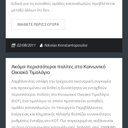
Ειδικά για τις ευπαθείς ομάδες καταναλωτών, προβλέπεται
μεταξύ άλλων ότι δεν…
ΜΆΘΕΤΕ ΠΕΡΙΣΣΌΤΕΡΑ
02/08/2011
Nikolas Konstantopoulos
Ακόμα περισσότεροι πολίτες στο Κοινωνικό
Οικιακό Τιμολόγιο
Λαμβάνοντας υπόψη την τρέχουσα οικονομική συγκυρία
και προκειμένου να δοθεί η δυνατότητα να ενταχθούν
περισσότεροι πολίτες στο Κοινωνικό Οικιακό Τιμολόγιο
(ΚΟΤ), ένα τιμολόγιο το οποίο προστατεύει ευπαθείς
ομάδες καταναλωτών, το Υπουργείο Περιβάλλοντος
Ενέργειας και Κλιματικής Αλλαγής θεσπίζει ευνοϊκότερες
ρυθμίσεις ένταξης στο ΚΟΤ. Πιο συγκεκριμένα, αυξάνονται
τα όρια τετραμηνιαίας κατανάλωσης, δηλαδή: από 1000kWh