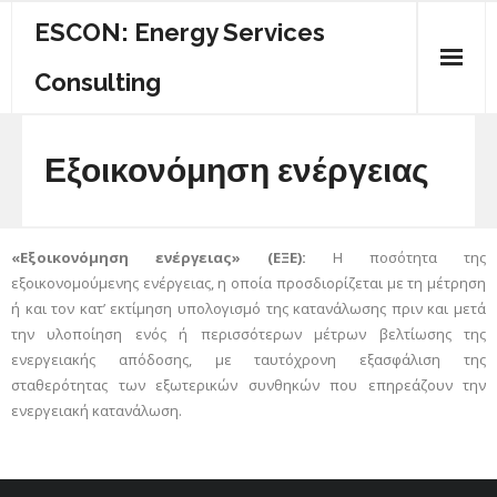
ESCON: Energy Services
Consulting
ΠΟΙΟΙ ΕΙΜΑΣΤΕ
Εξοικονόμηση ενέργειας
ΚΕΝΤΡΙΚΗ
ΕΝΕΡΓΕΙΑΚΟΣ ΟΔΗΓΟΣ
«Εξοικονόμηση ενέργειας» (ΕΞΕ):
Η ποσότητα της
εξοικονομούμενης ενέργειας, η οποία προσδιορίζεται με τη μέτρηση
ΥΠΗΡΕΣΙΕΣ
ή και τον κατ’ εκτίμηση υπολογισμό της κατανάλωσης πριν και μετά
ΕΠΙΚΟΙΝΩΝΙΑ
την υλοποίηση ενός ή περισσότερων μέτρων βελτίωσης της
ενεργειακής απόδοσης, με ταυτόχρονη εξασφάλιση της
σταθερότητας των εξωτερικών συνθηκών που επηρεάζουν την
ενεργειακή κατανάλωση.