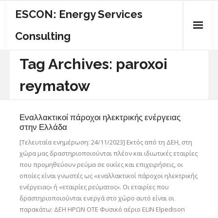
ESCON: Energy Services
Consulting
ΠΟΙΟΙ ΕΙΜΑΣΤΕ
Tag Archives:
paroxoi
ΚΕΝΤΡΙΚΗ
reymatow
ΕΝΕΡΓΕΙΑΚΟΣ ΟΔΗΓΟΣ
Εναλλακτικοί πάροχοι ηλεκτρικής ενέργειας
ΥΠΗΡΕΣΙΕΣ
στην Ελλάδα
[Τελευταία ενημέρωση: 24/11/2023] Εκτός από τη ΔΕΗ, στη
ΕΠΙΚΟΙΝΩΝΙΑ
χώρα μας δραστηριοποιούνται πλέον και ιδιωτικές εταιρίες
που προμηθεύουν ρεύμα σε οικίες και επιχειρήσεις, οι
οποίες είναι γνωστές ως «εναλλακτικοί πάροχοι ηλεκτρικής
ενέργειας» ή «εταιρίες ρεύματος». Οι εταιρίες που
δραστηριοποιούνται ενεργά στο χώρο αυτό είναι οι
παρακάτω: ΔΕΗ ΗΡΩΝ ΟΤΕ Φυσικό αέριο ELIN Elpedison