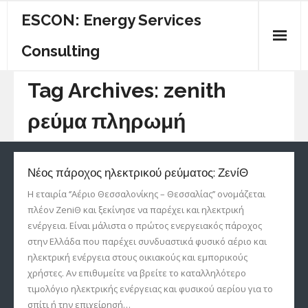
ESCON: Energy Services
Consulting
ΠΟΙΟΙ ΕΙΜΑΣΤΕ
Tag Archives:
zenith
ΚΕΝΤΡΙΚΗ
ρεύμα πληρωμή
ΕΝΕΡΓΕΙΑΚΟΣ ΟΔΗΓΟΣ
Νέος πάροχος ηλεκτρικού ρεύματος: ΖενίΘ
ΥΠΗΡΕΣΙΕΣ
Η εταιρία ‘’Αέριο Θεσσαλονίκης – Θεσσαλίας’’ ονομάζεται
ΕΠΙΚΟΙΝΩΝΙΑ
πλέον ZeniΘ και ξεκίνησε να παρέχει και ηλεκτρική
ενέργεια. Είναι μάλιστα ο πρώτος ενεργειακός πάροχος
στην Ελλάδα που παρέχει συνδυαστικά φυσικό αέριο και
ηλεκτρική ενέργεια στους οικιακούς και εμπορικούς
χρήστες. Αν επιθυμείτε να βρείτε το καταλληλότερο
τιμολόγιο ηλεκτρικής ενέργειας και φυσικού αερίου για το
σπίτι ή την επιχείρησή…