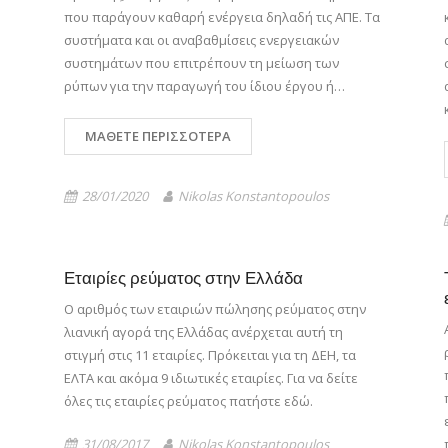
που παράγουν καθαρή ενέργεια δηλαδή τις ΑΠΕ. Τα
συστήματα και οι αναβαθμίσεις ενεργειακών
συστημάτων που επιτρέπουν τη μείωση των
ρύπων για την παραγωγή του ίδιου έργου ή…
ΜΆΘΕΤΕ ΠΕΡΙΣΣΌΤΕΡΑ
28/01/2020
Nikolas Konstantopoulos
Εταιρίες ρεύματος στην Ελλάδα
Ο αριθμός των εταιριών πώλησης ρεύματος στην
λιανική αγορά της Ελλάδας ανέρχεται αυτή τη
στιγμή στις 11 εταιρίες. Πρόκειται για τη ΔΕΗ, τα
ΕΛΤΑ και ακόμα 9 ιδιωτικές εταιρίες. Για να δείτε
όλες τις εταιρίες ρεύματος πατήστε εδώ.
31/08/2017
Nikolas Konstantopoulos