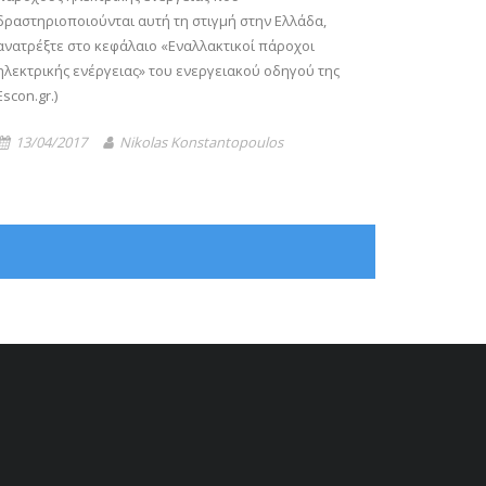
δραστηριοποιούνται αυτή τη στιγμή στην Ελλάδα,
ανατρέξτε στο κεφάλαιο «Εναλλακτικοί πάροχοι
ηλεκτρικής ενέργειας» του ενεργειακού οδηγού της
Escon.gr.)
13/04/2017
Nikolas Konstantopoulos