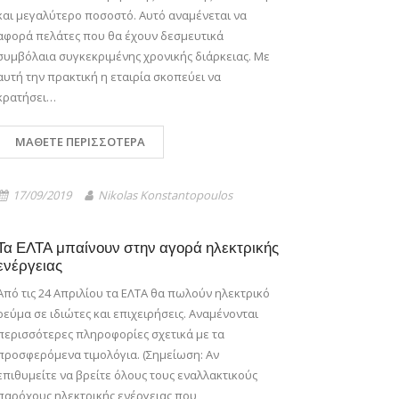
και μεγαλύτερο ποσοστό. Αυτό αναμένεται να
αφορά πελάτες που θα έχουν δεσμευτικά
συμβόλαια συγκεκριμένης χρονικής διάρκειας. Με
αυτή την πρακτική η εταιρία σκοπεύει να
κρατήσει…
ΜΆΘΕΤΕ ΠΕΡΙΣΣΌΤΕΡΑ
17/09/2019
Nikolas Konstantopoulos
Τα ΕΛΤΑ μπαίνουν στην αγορά ηλεκτρικής
ενέργειας
Από τις 24 Απριλίου τα ΕΛΤΑ θα πωλούν ηλεκτρικό
ρεύμα σε ιδιώτες και επιχειρήσεις. Αναμένονται
περισσότερες πληροφορίες σχετικά με τα
προσφερόμενα τιμολόγια. (Σημείωση: Αν
επιθυμείτε να βρείτε όλους τους εναλλακτικούς
παρόχους ηλεκτρικής ενέργειας που