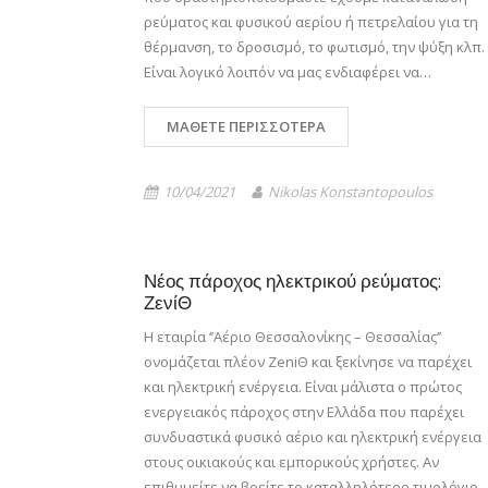
ρεύματος και φυσικού αερίου ή πετρελαίου για τη
θέρμανση, το δροσισμό, το φωτισμό, την ψύξη κλπ.
Είναι λογικό λοιπόν να μας ενδιαφέρει να…
ΜΆΘΕΤΕ ΠΕΡΙΣΣΌΤΕΡΑ
10/04/2021
Nikolas Konstantopoulos
Νέος πάροχος ηλεκτρικού ρεύματος:
ΖενίΘ
Η εταιρία ‘’Αέριο Θεσσαλονίκης – Θεσσαλίας’’
ονομάζεται πλέον ZeniΘ και ξεκίνησε να παρέχει
και ηλεκτρική ενέργεια. Είναι μάλιστα ο πρώτος
ενεργειακός πάροχος στην Ελλάδα που παρέχει
συνδυαστικά φυσικό αέριο και ηλεκτρική ενέργεια
στους οικιακούς και εμπορικούς χρήστες. Αν
επιθυμείτε να βρείτε το καταλληλότερο τιμολόγιο