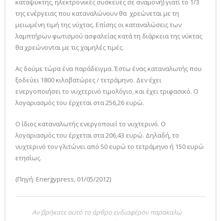
καταψύκτης, ηλεκτρονικές συσκευές σε αναμονή) γιατί το 1/3
της ενέργειας που καταναλώνουν θα χρεώνεται με τη
μειωμένη τιμή της νύχτας. Επίσης οι καταναλώσεις των
λαμπτήρων φωτισμού ασφαλείας κατά τη διάρκεια της νύκτας
θα χρεώνονται με τις χαμηλές τιμές.
Ας δούμε τώρα ένα παράδειγμα. Έστω ένας καταναλωτής που
ξοδεύει 1800 κιλοβατώρες / τετράμηνο. Δεν έχει
ενεργοποιήσει το νυχτερινό τιμολόγιο, και έχει τριφασικό. Ο
λογαριασμός του έρχεται στα 256,26 ευρώ.
Ο ίδιος καταναλωτής ενεργοποιεί το νυχτερινό. Ο
λογαριασμός του έρχεται στα 206,43 ευρώ. Δηλαδή, το
νυχτερινό τον γλιτώνει από 50 ευρώ το τετράμηνο ή 150 ευρώ
ετησίως.
(Πηγή: Energypress, 01/05/2012)
Αν βρήκατε αυτό το άρθρο ενδιαφέρον παρακαλώ