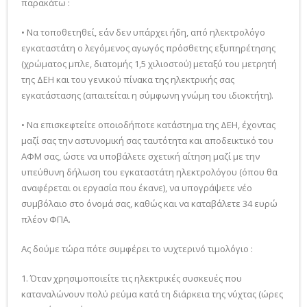
παρακάτω :
• Να τοποθετηθεί, εάν δεν υπάρχει ήδη, από ηλεκτρολόγο
εγκαταστάτη ο λεγόμενος αγωγός πρόσθετης εξυπηρέτησης
(χρώματος μπλε, διατομής 1,5 χιλιοστού) μεταξύ του μετρητή
της ΔΕΗ και του γενικού πίνακα της ηλεκτρικής σας
εγκατάστασης (απαιτείται η σύμφωνη γνώμη του ιδιοκτήτη).
• Να επισκεφτείτε οποιοδήποτε κατάστημα της ΔΕΗ, έχοντας
μαζί σας την αστυνομική σας ταυτότητα και αποδεικτικό του
ΑΦΜ σας, ώστε να υποβάλετε σχετική αίτηση μαζί με την
υπεύθυνη δήλωση του εγκαταστάτη ηλεκτρολόγου (όπου θα
αναφέρεται οι εργασία που έκανε), να υπογράψετε νέο
συμβόλαιο στο όνομά σας, καθώς και να καταβάλετε 34 ευρώ
πλέον ΦΠΑ.
Ας δούμε τώρα πότε συμφέρει το νυχτερινό τιμολόγιο :
1. Όταν χρησιμοποιείτε τις ηλεκτρικές συσκευές που
καταναλώνουν πολύ ρεύμα κατά τη διάρκεια της νύχτας (ώρες