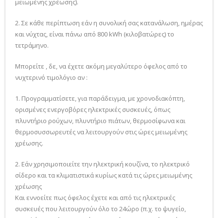
μειωμένης χρέωσης).
2. Σε κάθε περίπτωση εάν η συνολική σας κατανάλωση, ημέρας
και νύχτας, είναι πάνω από 800 kWh (κιλοβατώρες) το
τετράμηνο.
Μπορείτε , δε, να έχετε ακόμη μεγαλύτερο όφελος από το
νυχτερινό τιμολόγιο αν :
1. Προγραμματίσετε, για παράδειγμα, με χρονοδιακόπτη,
ορισμένες ενεργοβόρες ηλεκτρικές συσκευές, όπως
πλυντήριο ρούχων, πλυντήριο πιάτων, θερμοσίφωνα και
θερμοσυσσωρευτές να λειτουργούν στις ώρες μειωμένης
χρέωσης.
2. Εάν χρησιμοποιείτε την ηλεκτρική κουζίνα, το ηλεκτρικό
σίδερο και τα κλιματιστικά κυρίως κατά τις ώρες μειωμένης
χρέωσης
Και εννοείτε πως όφελος έχετε και από τις ηλεκτρικές
συσκευές που λειτουργούν όλο το 24ώρο (π.χ. το ψυγείο,