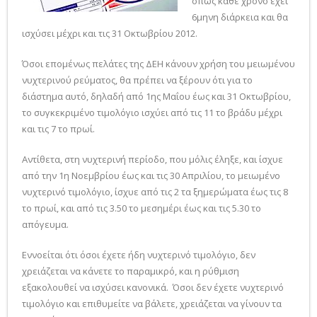
όπως κάθε χρόνο έχει
6μηνη διάρκεια και θα
ισχύσει μέχρι και τις 31 Οκτωβρίου 2012.
Όσοι επομένως πελάτες της ΔΕΗ κάνουν χρήση του μειωμένου
νυχτερινού ρεύματος, θα πρέπει να ξέρουν ότι για το
διάστημα αυτό, δηλαδή από 1ης Μαΐου έως και 31 Οκτωβρίου,
το συγκεκριμένο τιμολόγιο ισχύει από τις 11 το βράδυ μέχρι
και τις 7 το πρωί.
Αντίθετα, στη νυχτερινή περίοδο, που μόλις έληξε, και ίσχυε
από την 1η Νοεμβρίου έως και τις 30 Απριλίου, το μειωμένο
νυχτερινό τιμολόγιο, ίσχυε από τις 2 τα ξημερώματα έως τις 8
το πρωί, και από τις 3.50 το μεσημέρι έως και τις 5.30 το
απόγευμα.
Εννοείται ότι όσοι έχετε ήδη νυχτερινό τιμολόγιο, δεν
χρειάζεται να κάνετε το παραμικρό, και η ρύθμιση
εξακολουθεί να ισχύσει κανονικά. Όσοι δεν έχετε νυχτερινό
τιμολόγιο και επιθυμείτε να βάλετε, χρειάζεται να γίνουν τα