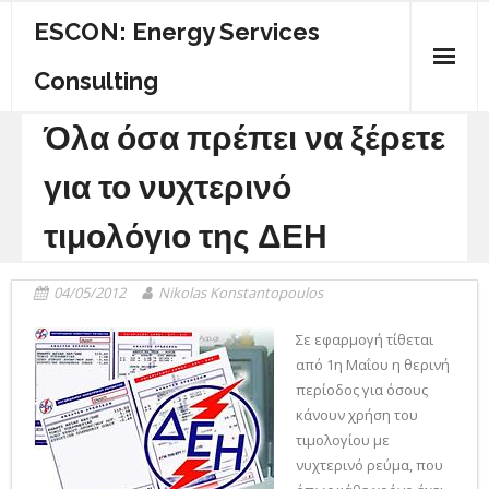
ESCON: Energy Services
Consulting
Όλα όσα πρέπει να ξέρετε
ΠΟΙΟΙ ΕΙΜΑΣΤΕ
για το νυχτερινό
ΚΕΝΤΡΙΚΗ
τιμολόγιο της ΔΕΗ
ΕΝΕΡΓΕΙΑΚΟΣ ΟΔΗΓΟΣ
ΥΠΗΡΕΣΙΕΣ
04/05/2012
Nikolas Konstantopoulos
ΕΠΙΚΟΙΝΩΝΙΑ
Σε εφαρμογή τίθεται
από 1η Μαΐου η θερινή
περίοδος για όσους
κάνουν χρήση του
τιμολογίου με
νυχτερινό ρεύμα, που