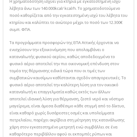
Η χρηματοδότηση ισχύει για κτήρια με εγκατεστημένη ισχύ
λέβητα άνω των 140.000kcal/ kcal/h. Το χρηματοδοτούμενο
ποσό καθορίζεται από την εγκατεστημένη ισχύ του λέβητα του
κτηρίου και καλύπτει το ανώτερο μέχρι το ποσό των 12.300€
συμπ. ΦΠΑ.
Τα προγράμματα προσφορών της ΕΠΑ Αττικής έρχονται να
ενισχύσουν την εξοικονόμηση που απολαμβάνει ο
καταναλωτής φυσικού αερίου, καθώς αποδεδειγμένα το
φυσικό αέριο αποτελεί την πιο οικονομική επένδυση στον
τομέα της θέρμανσης ειδικά τώρα που οι τιμές των
συμβατικών καυσίμων καθίστανται σχεδόν απαγορευτικές. Το
φυσικό αέριο αποτελεί την καλύτερη λύση για τον οικιακό
καταναλωτή κι επαγγελματία καθώς εκτός των άλλων
αποτελεί ιδανική λύση για θέρμανση, ζεστό νερό και νόστιμο
μαγείρεμα, είναι άμεσα διαθέσιμο κάθε στιγμή από το δίκτυο,
είναι καθαρό χωρίς δυσάρεστες οσμές και υπολείμματα
πετρελαίου, παρέχει ακρίβεια στη μέτρηση της κατανάλωσης
χάρη στον εγκατεστημένο μετρητή ενώ συμβάλλει σε ένα
καθαρότερο περιβάλλον αφού οι εκπομπές ρύπων και