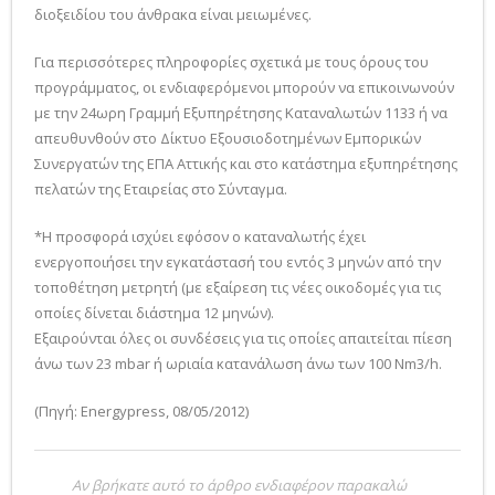
διοξειδίου του άνθρακα είναι μειωμένες.
Για περισσότερες πληροφορίες σχετικά με τους όρους του
προγράμματος, οι ενδιαφερόμενοι μπορούν να επικοινωνούν
με την 24ωρη Γραμμή Εξυπηρέτησης Καταναλωτών 1133 ή να
απευθυνθούν στο Δίκτυο Εξουσιοδοτημένων Εμπορικών
Συνεργατών της ΕΠΑ Αττικής και στο κατάστημα εξυπηρέτησης
πελατών της Εταιρείας στο Σύνταγμα.
*Η προσφορά ισχύει εφόσον ο καταναλωτής έχει
ενεργοποιήσει την εγκατάστασή του εντός 3 μηνών από την
τοποθέτηση μετρητή (με εξαίρεση τις νέες οικοδομές για τις
οποίες δίνεται διάστημα 12 μηνών).
Εξαιρούνται όλες οι συνδέσεις για τις οποίες απαιτείται πίεση
άνω των 23 mbar ή ωριαία κατανάλωση άνω των 100 Νm3/h.
(Πηγή: Energypress, 08/05/2012)
Αν βρήκατε αυτό το άρθρο ενδιαφέρον παρακαλώ