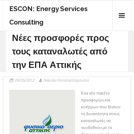
ESCON: Energy Services
Consulting
Νέες προσφορές προς
ΠΟΙΟΙ ΕΙΜΑΣΤΕ
τους καταναλωτές από
ΚΕΝΤΡΙΚΗ
την ΕΠΑ Αττικής
ΕΝΕΡΓΕΙΑΚΟΣ ΟΔΗΓΟΣ
ΥΠΗΡΕΣΙΕΣ
09/05/2012
Nikolas Konstantopoulos
ΕΠΙΚΟΙΝΩΝΙΑ
Ένα νέο πακέτο
προσφορών και
κινήτρων που δίνουν
τη δυνατότητα στους
καταναλωτές να
συνδεθούν με το