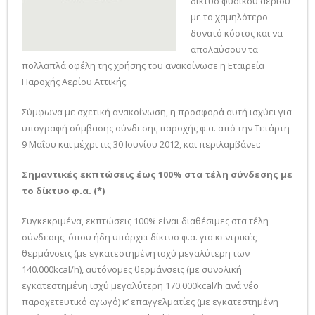
δίκτυο φυσικού αερίου
με το χαμηλότερο
δυνατό κόστος και να
απολαύσουν τα
πολλαπλά οφέλη της χρήσης του ανακοίνωσε η Εταιρεία
Παροχής Αερίου Αττικής.
Σύμφωνα με σχετική ανακοίνωση, η προσφορά αυτή ισχύει για
υπογραφή σύμβασης σύνδεσης παροχής φ.α. από την Τετάρτη
9 Μαΐου και μέχρι τις 30 Ιουνίου 2012, και περιλαμβάνει:
Σημαντικές εκπτώσεις έως 100% στα τέλη σύνδεσης με
το δίκτυο φ.α. (*)
Συγκεκριμένα, εκπτώσεις 100% είναι διαθέσιμες στα τέλη
σύνδεσης, όπου ήδη υπάρχει δίκτυο φ.α. για κεντρικές
θερμάνσεις (με εγκατεστημένη ισχύ μεγαλύτερη των
140.000kcal/h), αυτόνομες θερμάνσεις (με συνολική
εγκατεστημένη ισχύ μεγαλύτερη 170.000kcal/h ανά νέο
παροχετευτικό αγωγό) κ’ επαγγελματίες (με εγκατεστημένη