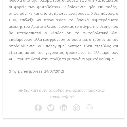
Φυσικά από την πλευρά τους οι φορείς των ΑΠΕ και ιδιαίτερα
οι φορείς των φωτοβολταϊκών βρίσκονται ήδη επί ποδός,
όπως φάνηκε και από τις πρώτες αντιδράσεις. Χθες πάντως, ο
ΣΕΦ, επέλεξε να παρουσιάσει τα βασικά συμπεράσματα
μελέτης του Αριστοτελείου, δίνοντας το στίγμα της θέσης που
θα υπερασπιστεί ο κλάδος ότι τα φωτοβολταϊκά δεν
επιβαρύνουν αλλά ελαφρύνουν το σύστημα, ο τρόπος με τον
οποίο γίνονται οι υπολογισμοί ωστόσο είναι στρεβλός και
εξαιτίας αυτού του γεγονότος φουσκώνει το έλλειμμα των
ΑΠΕ, που επιδοτεί στην πράξη τα ρυπογόνα ορυκτά καύσιμα.
(Πηγή: Energypress, 24/07/2012)
Αν βρήκατε αυτό το άρθρο ενδιαφέρον παρακαλώ
κοινοποιήστε!