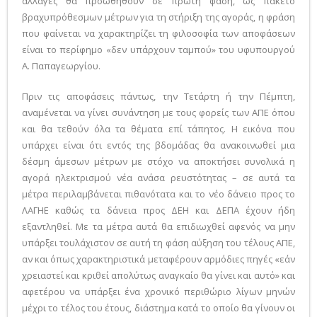
αλλαγές θα προωθηθούν σε πρώτη φάση, ως πακέτο
βραχυπρόθεσμων μέτρων για τη στήριξη της αγοράς, η φράση
που φαίνεται να χαρακτηρίζει τη φιλοσοφία των αποφάσεων
είναι το περίφημο «δεν υπάρχουν ταμπού» του υφυπουργού
Α. Παπαγεωργίου.
Πριν τις αποφάσεις πάντως, την Τετάρτη ή την Πέμπτη,
αναμένεται να γίνει συνάντηση με τους φορείς των ΑΠΕ όπου
και θα τεθούν όλα τα θέματα επί τάπητος. Η εικόνα που
υπάρχει είναι ότι εντός της βδομάδας θα ανακοινωθεί μια
δέσμη άμεσων μέτρων με στόχο να αποκτήσει συνολικά η
αγορά ηλεκτρισμού νέα ανάσα ρευστότητας – σε αυτά τα
μέτρα περιλαμβάνεται πιθανότατα και το νέο δάνειο προς το
ΛΑΓΗΕ καθώς τα δάνεια προς ΔΕΗ και ΔΕΠΑ έχουν ήδη
εξαντληθεί. Με τα μέτρα αυτά θα επιδιωχθεί αφενός να μην
υπάρξει τουλάχιστον σε αυτή τη φάση αύξηση του τέλους ΑΠΕ,
αν και όπως χαρακτηριστικά μεταφέρουν αρμόδιες πηγές «εάν
χρειαστεί και κριθεί απολύτως αναγκαίο θα γίνει και αυτό» και
αφετέρου να υπάρξει ένα χρονικό περιθώριο λίγων μηνών
μέχρι το τέλος του έτους, διάστημα κατά το οποίο θα γίνουν οι