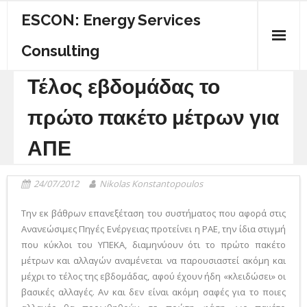
ESCON: Energy Services
Consulting
Τέλος εβδομάδας το
ΠΟΙΟΙ ΕΙΜΑΣΤΕ
πρώτο πακέτο μέτρων για
ΚΕΝΤΡΙΚΗ
ΑΠΕ
ΕΝΕΡΓΕΙΑΚΟΣ ΟΔΗΓΟΣ
ΥΠΗΡΕΣΙΕΣ
24/07/2012
Nikolas Konstantopoulos
ΕΠΙΚΟΙΝΩΝΙΑ
Την εκ βάθρων επανεξέταση του συστήματος που αφορά στις
Ανανεώσιμες Πηγές Ενέργειας προτείνει η ΡΑΕ, την ίδια στιγμή
που κύκλοι του ΥΠΕΚΑ, διαμηνύουν ότι το πρώτο πακέτο
μέτρων και αλλαγών αναμένεται να παρουσιαστεί ακόμη και
μέχρι το τέλος της εβδομάδας, αφού έχουν ήδη «κλειδώσει» οι
βασικές αλλαγές. Αν και δεν είναι ακόμη σαφές για το ποιες