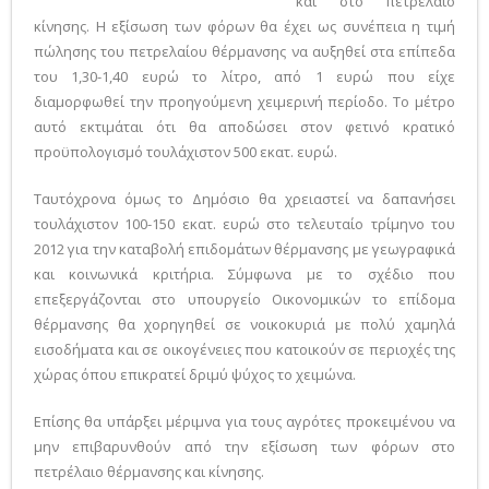
και στο πετρέλαιο
κίνησης. Η εξίσωση των φόρων θα έχει ως συνέπεια η τιμή
πώλησης του πετρελαίου θέρμανσης να αυξηθεί στα επίπεδα
του 1,30-1,40 ευρώ το λίτρο, από 1 ευρώ που είχε
διαμορφωθεί την προηγούμενη χειμερινή περίοδο. Το μέτρο
αυτό εκτιμάται ότι θα αποδώσει στον φετινό κρατικό
προϋπολογισμό τουλάχιστον 500 εκατ. ευρώ.
Ταυτόχρονα όμως το Δημόσιο θα χρειαστεί να δαπανήσει
τουλάχιστον 100-150 εκατ. ευρώ στο τελευταίο τρίμηνο του
2012 για την καταβολή επιδομάτων θέρμανσης με γεωγραφικά
και κοινωνικά κριτήρια. Σύμφωνα με το σχέδιο που
επεξεργάζονται στο υπουργείο Οικονομικών το επίδομα
θέρμανσης θα χορηγηθεί σε νοικοκυριά με πολύ χαμηλά
εισοδήματα και σε οικογένειες που κατοικούν σε περιοχές της
χώρας όπου επικρατεί δριμύ ψύχος το χειμώνα.
Επίσης θα υπάρξει μέριμνα για τους αγρότες προκειμένου να
μην επιβαρυνθούν από την εξίσωση των φόρων στο
πετρέλαιο θέρμανσης και κίνησης.