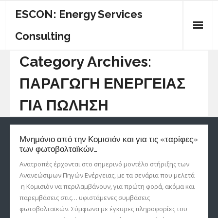
ESCON: Energy Services
Consulting
Category Archives:
ΠΟΙΟΙ ΕΙΜΑΣΤΕ
ΠΑΡΑΓΩΓΗ ΕΝΕΡΓΕΙΑΣ
ΚΕΝΤΡΙΚΗ
ΓΙΑ ΠΩΛΗΣΗ
ΕΝΕΡΓΕΙΑΚΟΣ ΟΔΗΓΟΣ
ΥΠΗΡΕΣΙΕΣ
Μνημόνιο από την Κομισιόν και για τις «ταρίφες»
ΕΠΙΚΟΙΝΩΝΙΑ
των φωτοβολταϊκών…
Ανατροπές έρχονται στο σημερινό μοντέλο στήριξης των
Ανανεώσιμων Πηγών Ενέργειας, με τα σενάρια που μελετά
η Κομισιόν να περιλαμβάνουν, για πρώτη φορά, ακόμα και
παρεμβάσεις στις… υφιστάμενες συμβάσεις
φωτοβολταϊκών. Σύμφωνα με έγκυρες πληροφορίες του