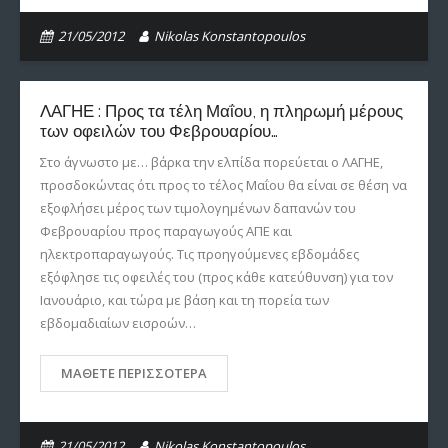
21/05/2012
Nikolas Konstantopoulos
ΛΑΓΗΕ : Προς τα τέλη Μαΐου, η πληρωμή μέρους
των οφειλών του Φεβρουαρίου…
Στο άγνωστο με… βάρκα την ελπίδα πορεύεται ο ΛΑΓΗΕ,
προσδοκώντας ότι προς το τέλος Μαΐου θα είναι σε θέση να
εξοφλήσει μέρος των τιμολογημένων δαπανών του
Φεβρουαρίου προς παραγωγούς ΑΠΕ και
ηλεκτροπαραγωγούς. Τις προηγούμενες εβδομάδες
εξόφλησε τις οφειλές του (προς κάθε κατεύθυνση) για τον
Ιανουάριο, και τώρα με βάση και τη πορεία των
εβδομαδιαίων εισροών…
ΜΆΘΕΤΕ ΠΕΡΙΣΣΌΤΕΡΑ
21/05/2012
Nikolas Konstantopoulos