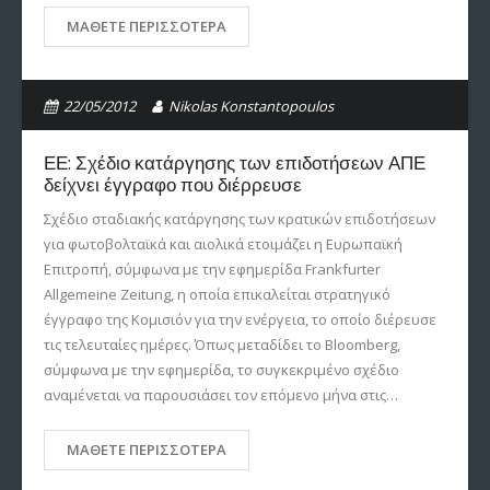
ΜΆΘΕΤΕ ΠΕΡΙΣΣΌΤΕΡΑ
22/05/2012
Nikolas Konstantopoulos
ΕΕ: Σχέδιο κατάργησης των επιδοτήσεων ΑΠΕ
δείχνει έγγραφο που διέρρευσε
Σχέδιο σταδιακής κατάργησης των κρατικών επιδοτήσεων
για φωτοβολταϊκά και αιολικά ετοιμάζει η Ευρωπαϊκή
Επιτροπή, σύμφωνα με την εφημερίδα Frankfurter
Allgemeine Zeitung, η οποία επικαλείται στρατηγικό
έγγραφο της Κομισιόν για την ενέργεια, το οποίο διέρευσε
τις τελευταίες ημέρες. Όπως μεταδίδει το Bloomberg,
σύμφωνα με την εφημερίδα, το συγκεκριμένο σχέδιο
αναμένεται να παρουσιάσει τον επόμενο μήνα στις…
ΜΆΘΕΤΕ ΠΕΡΙΣΣΌΤΕΡΑ