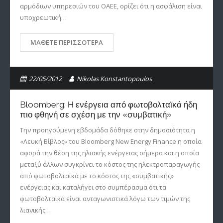
αρμόδιων υπηρεσιών του ΟΑΕΕ, ορίζει ότι η ασφάλιση είναι
υποχρεωτική…
ΜΆΘΕΤΕ ΠΕΡΙΣΣΌΤΕΡΑ
22/05/2012
Nikolas Konstantopoulos
Bloomberg: Η ενέργεια από φωτοβολταϊκά ήδη
πιο φθηνή σε σχέση με την «συμβατική»
Την προηγούμενη εβδομάδα δόθηκε στην δημοσιότητα η
«Λευκή Βίβλος» του Bloomberg New Energy Finance η οποία
αφορά την θέση της ηλιακής ενέργειας σήμερα και η οποία
μεταξύ άλλων συγκρίνει το κόστος της ηλεκτροπαραγωγής
από φωτοβολταϊκά με το κόστος της «συμβατικής»
ενέργειας και καταλήγει στο συμπέρασμα ότι τα
φωτοβολταϊκά είναι ανταγωνιστικά λόγω των τιμών της
λιανικής…