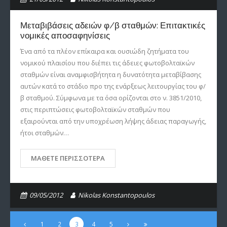
Μεταβιβάσεις αδειών φ/β σταθμών: Επιτακτικές
νομικές αποσαφηνίσεις
Ένα από τα πλέον επίκαιρα και ουσιώδη ζητήματα του
νομικού πλαισίου που διέπει τις άδειες φωτοβολταϊκών
σταθμών είναι αναμφισβήτητα η δυνατότητα μεταβίβασης
αυτών κατά το στάδιο προ της ενάρξεως λειτουργίας του φ/
β σταθμού. Σύμφωνα με τα όσα ορίζονται στο ν. 3851/2010,
στις περιπτώσεις φωτοβολταϊκών σταθμών που
εξαιρούνται από την υποχρέωση λήψης άδειας παραγωγής,
ήτοι σταθμών…
ΜΆΘΕΤΕ ΠΕΡΙΣΣΌΤΕΡΑ
09/05/2012
Nikolas Konstantopoulos
1
2
3
4
5