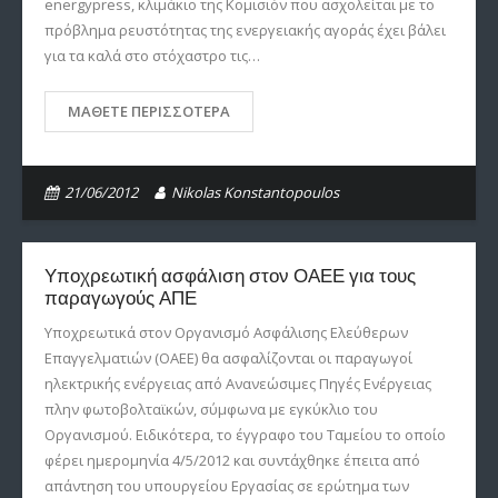
energypress, κλιμάκιο της Κομισιόν που ασχολείται με το
πρόβλημα ρευστότητας της ενεργειακής αγοράς έχει βάλει
για τα καλά στο στόχαστρο τις…
ΜΆΘΕΤΕ ΠΕΡΙΣΣΌΤΕΡΑ
21/06/2012
Nikolas Konstantopoulos
Υποχρεωτική ασφάλιση στον ΟΑΕΕ για τους
παραγωγούς ΑΠΕ
Υποχρεωτικά στον Οργανισμό Ασφάλισης Ελεύθερων
Επαγγελματιών (ΟΑΕΕ) θα ασφαλίζονται οι παραγωγοί
ηλεκτρικής ενέργειας από Ανανεώσιμες Πηγές Ενέργειας
πλην φωτοβολταϊκών, σύμφωνα με εγκύκλιο του
Οργανισμού. Ειδικότερα, το έγγραφο του Ταμείου το οποίο
φέρει ημερομηνία 4/5/2012 και συντάχθηκε έπειτα από
απάντηση του υπουργείου Εργασίας σε ερώτημα των